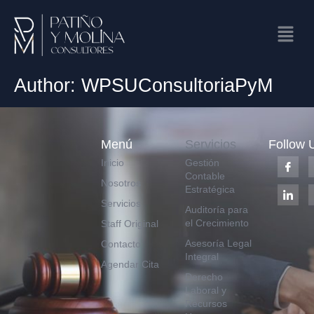
Author:
WPSUConsultoriaPyM
Menú
Servicios
Follow 
Inicio
Gestión
Contable
Nosotros
Estratégica
Servicios
Auditoría para
el Crecimiento
Staff Original
Asesoría Legal
Contacto
Integral
Agendar Cita
Derecho
Laboral y
Recursos